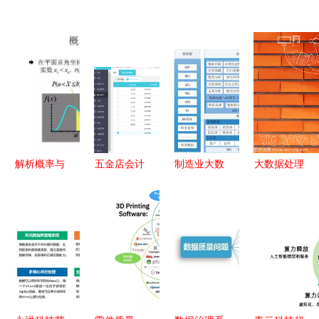
解析概率与
五金店会计
制造业大数
大数据处理
概率分布在
账务处理与
据与BI解决
与存储 构
地质数据处
数据管理实
方案
建现代化的
理中的大数
操指南
Smartbi助
大数据服务
据服务应用
力数据处理
体系
与智能决策