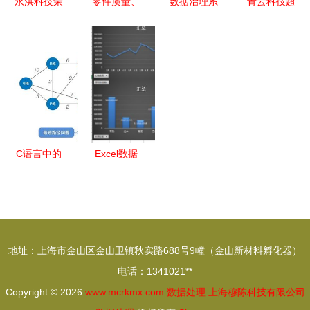
永洪科技荣
零件质量、
数据治理系
青云科技超
获北京市专
标准、设计
列之四 数
级智算中心
精特新“小
及数据处理
据质量管理
赋能未来，
巨人”企业
能力如何影
——大数据
驱动大规模
称号，数据
响3D打印
服务的基石
科学计算与
处理领域再
落地应用
与挑战
海量数据处
获权威认证
理新纪元
C语言中的
Excel数据
图数据结构
处理技巧笔
及其数据处
记 高效整
理应用
理与分析数
据
地址：上海市金山区金山卫镇秋实路688号9幢（金山新材料孵化器）
电话：1341021**
Copyright © 2026
www.mcrkmx.com
数据处理
上海穆陈科技有限公司